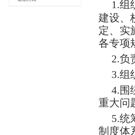
1
.
组
建设、
定、实
各专项
2.
3.
4.
重大问
5.
制度体