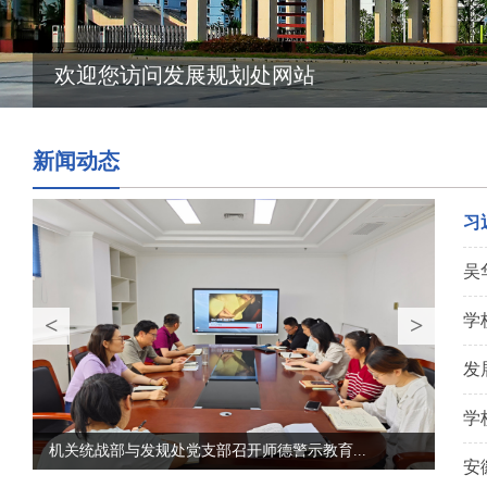
欢迎您访问发展规划处网站
新闻动态
习
吴
学
<
>
发
学
机关统战部与发规处党支部召开师德警示教育...
安